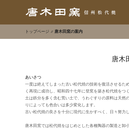
唐木田窯の案内
トップページ
唐木
あいさつ
一度は絶えてしまった古い松代焼の技術を復活させるた
く再現に成功し、昭和四十七年に登窯を築き松代焼をつ
土は鉄分を多く含む荒い土で、うわぐすりの原料は天然
りによっても色合いは多少変化します。
古い松代焼の良さを十分に現代に生かすべく、日々努力
唐木田窯では松代焼をはじめとした各種陶器の製造と卸