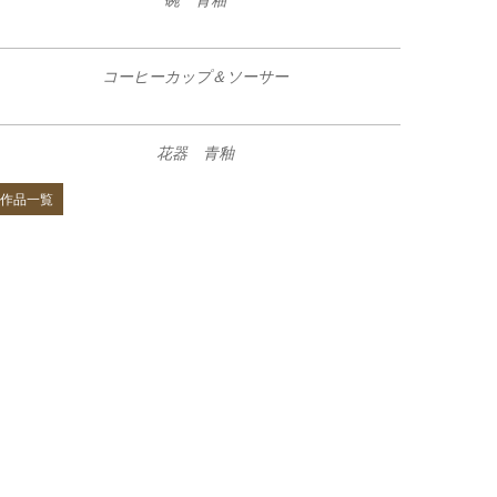
碗 青釉
コーヒーカップ＆ソーサー
花器 青釉
作品一覧