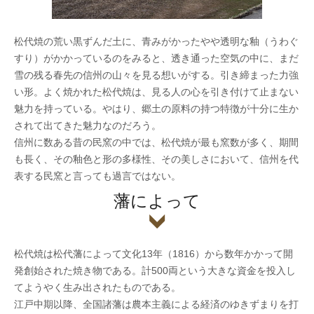
松代焼の荒い黒ずんだ土に、青みがかったやや透明な釉（うわぐ
すり）がかかっているのをみると、透き通った空気の中に、まだ
雪の残る春先の信州の山々を見る想いがする。引き締まった力強
い形。よく焼かれた松代焼は、見る人の心を引き付けて止まない
魅力を持っている。やはり、郷土の原料の持つ特徴が十分に生か
されて出てきた魅力なのだろう。
信州に数ある昔の民窯の中では、松代焼が最も窯数が多く、期間
も長く、その釉色と形の多様性、その美しさにおいて、信州を代
表する民窯と言っても過言ではない。
藩によって
松代焼は松代藩によって文化13年（1816）から数年かかって開
発創始された焼き物である。計500両という大きな資金を投入し
てようやく生み出されたものである。
江戸中期以降、全国諸藩は農本主義による経済のゆきずまりを打