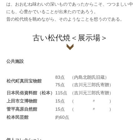
は、おおむね味わいの深いものであったからこそ、つつましい中
にも、心豊かでいることが出来たのであろう。
昔の松代焼を眺めながら、そのようなことを想うのである。
古い松代焼＜展示場＞
公共施設
83点
（内島北朗氏旧蔵）
松代町真田宝物館
75点
（吉川元三郎氏寄贈）
日本民俗資料館（松本）
115点
（吉川元三郎氏寄贈）
上田市立博物館
15点
（ 〃 ）
菅平高原自然館
15点
（ 〃 ）
松本民芸館
約60点