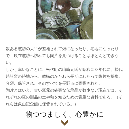
数ある窯跡の大半が整地されて畑になったり、宅地になったり
で、現在窯跡へ訪れても陶片を見つけることはほとんどできな
い。
しかし幸いなことに、松代町の山崎元氏が昭和２０年代に、松代
焼諸窯の跡地から、教職のかたわら長期にわたって陶片を採集、
分類、保管され、そのすべてを長野市に寄贈された。
陶片とはいえ、古い窯元の確実な伝承品が数少ない現在では、そ
れぞれの窯の製品の土や釉を知るための貴重な資料である。（そ
れらは象山記念館に保管されている。）
物つつましく、心豊かに