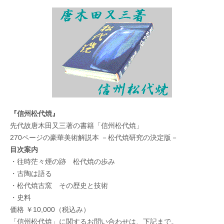
『信州松代焼』
先代故唐木田又三著の書籍「信州松代焼」
270ページの豪華美術解説本 －松代焼研究の決定版－
目次案内
・往時茫々煙の跡 松代焼の歩み
・古陶は語る
・松代焼古窯 その歴史と技術
・史料
価格 ￥10,000（税込み）
「信州松代焼」に関するお問い合わせは、下記まで。