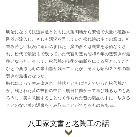
明治になって鉄道開通とともに大製陶地から安価で大量の磁器や
陶器が流入し、さしも活況を呈していた松代焼の多くの窯は、軒
並み苦しい状況に追い込まれた。窯の多くは廃業を余儀なくさ
れ、松代で最後まで残っていた代官町窯も昭和８年の窯焚きが最
後となった。そして、松代焼の技術の命脈を伝える窯としてただ
ひとつ桑原元町の米山窯が残っていたが、それも昭和２７年の窯
焚きが最後となった。
時代によって生み出され、時代とともに消えていった松代焼だ
が、残された昔の技術の中に、明日に向かって再び甦るものもあ
ろうし、美を意図することなく作られた昔の製品の中に、尽きる
ことのない美の源泉をくみ取ることができるものもある。
八田家文書と老陶工の話