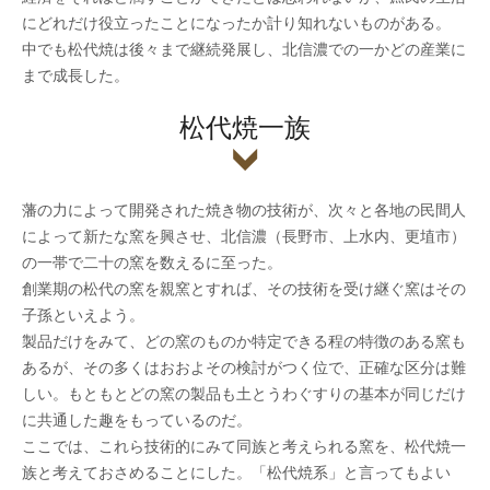
にどれだけ役立ったことになったか計り知れないものがある。
中でも松代焼は後々まで継続発展し、北信濃での一かどの産業に
まで成長した。
松代焼一族
藩の力によって開発された焼き物の技術が、次々と各地の民間人
によって新たな窯を興させ、北信濃（長野市、上水内、更埴市）
の一帯で二十の窯を数えるに至った。
創業期の松代の窯を親窯とすれば、その技術を受け継ぐ窯はその
子孫といえよう。
製品だけをみて、どの窯のものか特定できる程の特徴のある窯も
あるが、その多くはおおよその検討がつく位で、正確な区分は難
しい。もともとどの窯の製品も土とうわぐすりの基本が同じだけ
に共通した趣をもっているのだ。
ここでは、これら技術的にみて同族と考えられる窯を、松代焼一
族と考えておさめることにした。「松代焼系」と言ってもよい