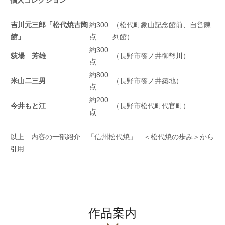
個人コレクション
吉川元三郎「松代焼古陶
約300
（松代町象山記念館前、自営陳
館」
点
列館）
約300
荻場 芳雄
（長野市篠ノ井御幣川）
点
約800
米山二三男
（長野市篠ノ井築地）
点
約200
今井もと江
（長野市松代町代官町）
点
以上 内容の一部紹介 「信州松代焼」 ＜松代焼の歩み＞から
引用
作品案内