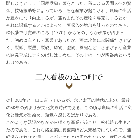
開しようとして「国産奨励」策をとった。藩による民間人への資
金、技術援助等によっていろいろな産業が起こされ、庶民の生活
が豊かになり向上するが、藩もまたその産物を専売にするとか、
それに課税するとかによって、藩収入の増加を計ったのである。
松代藩では寛政のころ（1770）からそのような政策が始まっ
た。初めは主として窯業であったが、藩は次第に糸関係だけでな
く、製紙、製墨、製硯、鋳物、塗物、養鯉など、さまざまな産業
の開発育成に手をのばしはじめた。その中の一つが陶器業という
わけである。
二八看板の立つ町で
徳川300年と一口に言っているが、永い太平の時代の末の、最後
の50年の始まりが文化文政時代である。この頃は庶民の生活に変
化と活気が出始め、熱気を感じるばかりである。
このような活況のなかから様々な産業が起こり、松代焼も生まれ
たのである。これら諸産業は養蚕業ほど大規模ではないので、藩
経済をそれほど潤すことができたとは思われないが、庶民の生活