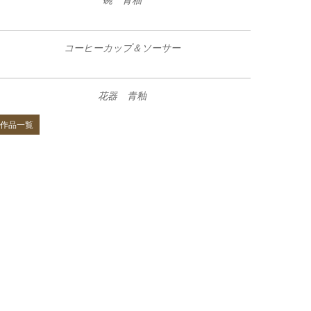
碗 青釉
コーヒーカップ＆ソーサー
花器 青釉
作品一覧