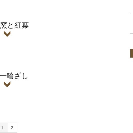
窯と紅葉
一輪ざし
1
2