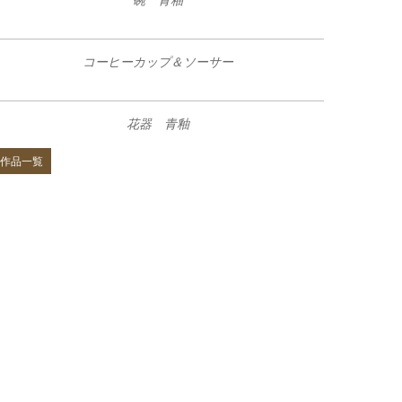
碗 青釉
コーヒーカップ＆ソーサー
花器 青釉
作品一覧