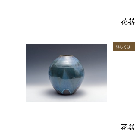
花器
詳しくはこ
花器