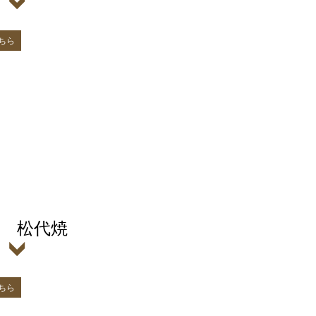
ちら
 松代焼
ちら